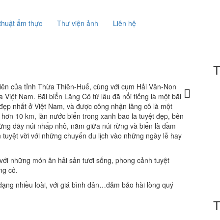
thuật ẩm thực
Thư viện ảnh
Liên hệ
hiên của tỉnh Thừa Thiên-Huế, cùng với cụm Hải Vân-Non
Việt Nam. Bãi biển Lăng Cô từ lâu đã nổi tiếng là một bãi
 đẹp nhất ở Việt Nam, và được công nhận lăng cô là một
ới hơn 10 km, làn nước biển trong xanh bao la tuyệt đẹp, bên
hững dãy núi nhấp nhô, nằm giữa núi rừng và biển là đầm
 tuyệt vời với những chuyến du lịch vào những ngày lễ hay
với những món ăn hải sản tươi sống, phong cảnh tuyệt
ng cô.
 dạng nhiều loài, với giá bình dân…đảm bảo hài lòng quý
T