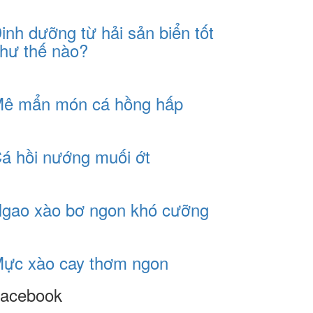
inh dưỡng từ hải sản biển tốt
hư thế nào?
ê mẩn món cá hồng hấp
á hồi nướng muối ớt
gao xào bơ ngon khó cưỡng
ực xào cay thơm ngon
acebook