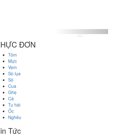
Next
THỰC ĐƠN
Tôm
Mực
Vẹm
Sò lụa
Sò
Cua
Ghẹ
Cá
Tu hài
Ốc
Nghêu
in Tức