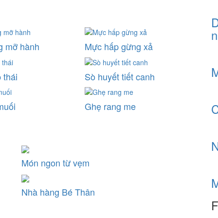
D
n
g mỡ hành
Mực hấp gừng xả
M
 thái
Sò huyết tiết canh
muối
Ghẹ rang me
C
N
Món ngon từ vẹm
M
Nhà hàng Bé Thân
F