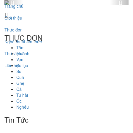
Previous
Next
Trang chủ
Giới thiệu
Thực đơn
THỰC ĐƠN
Nghệ thuật ẩm thực
Tôm
Thư viện ảnh
Mực
Vẹm
Liên hệ
Sò lụa
Sò
Cua
Ghẹ
Cá
Tu hài
Ốc
Nghêu
Tin Tức